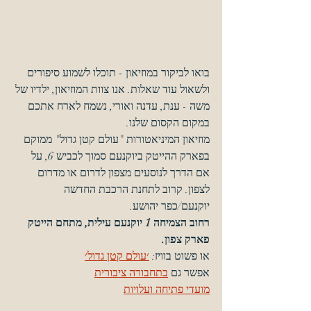
בואו לביקור במוזיאון - תוכלו לשמוע סיפורים 
ולשאול עוד שאלות. אנו צוות המוזיאון, ילדיו של 
משה - ענת, עדנה ואורי, נשמח לארח אתכם 
במקום הקסום שלנו.
מוזיאון המיניאטורות "עולם קטן גדול" ממוקם 
בפארק ההייטק ביוקנעם סמוך לכביש 6, על 
אם הדרך לנוסעים מצפון לדרום או מדרום 
לצפון. קרוב לתחנת הרכבת החדשה 
יוקנעם/כפר יהושע.
רחוב הצמיחה 1 יוקנעם עילית, מתחם הייטק 
פארק צפון. 
או פשוט בוויז: 
׳עולם קטן גדול׳
אפשר גם 
בתחבורה ציבורית
מועדי פתיחה ועלויות