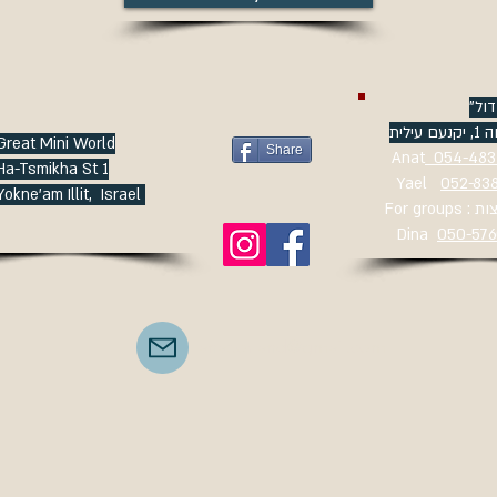
"ול
ילית
Great Mini World
Share
Anat
Ha-Tsmikha St 1
052-83
Yokne'am Illit, Israel
ם קבוצות
Dina
anat.orland@gmail.com