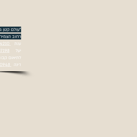
עולם קטן גד"
רחוב הצמיחה 1, יקנעם ע
054-4834210
ענת
87198
Yael יעל
לתיאו : For groups
050-5760948
דינה