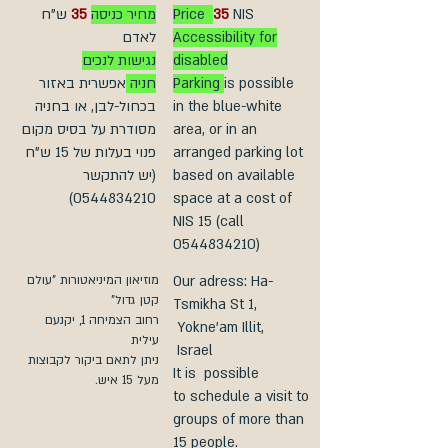
ש"ח
35
מחיר כניסה
Price
35
NIS
לאדם
Accessibility for
נגישות לנכים
disabled
אפשרית באזור
חניה
Parking
is possible
בכחול-לבן, או בחניה
in the blue-white
מסודרת על בסיס מקום
area, or in an
פנוי בעלות של 15 ש"ח
arranged parking lot
(יש להתקשר
based on available
0544834210)
space at a cost of
NIS 15 (call
0544834210)
מוזיאון המיניאטורות "עולם
Our adress: Ha-
קטן גדול"
Tsmikha St 1,
רחוב הצמיחה 1, יקנעם
Yokne'am Illit,
עילית
Israel
ניתן לתאם ביקור לקבוצות
It is possible
מעל 15 איש.
to schedule a visit to
groups of more than
15 people.