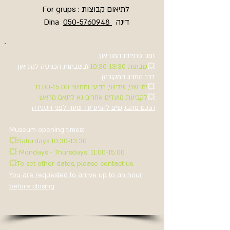
לתיאום קבוצות : For grups
Dina
050-5760948
דינה
זמני פתיחת המוזיאון:
(בשבתות הכניסה למוזיאון
שבתות 10:30-13:30
💥
דרך החניון המקורה)
ימי שני, שלישי, רביעי וחמישי 11:00-15:00
💥
לקביעת מועדים אחרים נא לתאם מראש
💥
הנכם מתבקשים להגיע עד שעה לפני הסגירה
Museum opening times:
💥Saturdays 10:30-13:30
💥 Mondays - Thursdays 11:00-15:00
💥To set other dates, please contact us
You are requested to arrive up to an hour
before closing