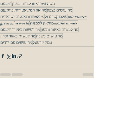
משה זמטר
אטרקציות בצפון
יוקנעם
מה עושים בצפון
מוזיאון המיניאטורות ביוקנעם
miniatures
עולם קטן גדול
מיניאטורות
אמנות ישראלית
moshe samter
מוזיאון לאמנות
great mini world
מה לעשות באיזור טבעון
מה לעשות באיזור יוקנעם
מה עושים בשבת
מה לעשות באזור זכרון
עמק יזרעאל
מה עושים עם ילדים
Recent Posts
See All